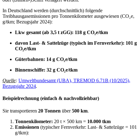
In Deutschland werden (durchschnittlich) folgende
Treibhausgasemissionen pro Tonnenkilometer ausgewiesen (CO₂e,
g/tkm; Bezugsjahr 2024):
Lkw gesamt (ab 3,5 t zGG): 118 g CO₂e/tkm
davon Last- & Sattelzüge (typisch im Fernverkehr): 101 g
CO₂e/tkm
Güterbahnen: 14 g CO₂e/tkm
Binnenschiffe: 32 g CO₂e/tkm
Quelle
:
Umweltbundesamt (UBA), TREMOD 6.71B (10/2025),
Bezugsjahr 2024
.
Beispielrechnung (einfach & nachvollziehbar)
Sie transportieren
20 Tonnen
über
500 km
.
Tonnenkilometer:
20 t × 500 km =
10.000 tkm
Emissionen
(typischer Fernverkehr: Last- & Sattelzüge = 101
g/tkm):