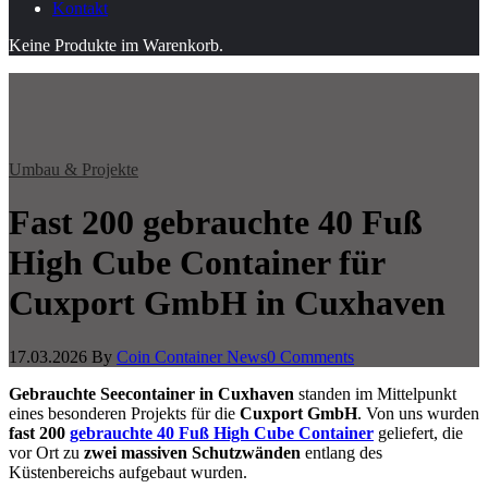
Kontakt
Keine Produkte im Warenkorb.
Umbau & Projekte
Fast 200 gebrauchte 40 Fuß
High Cube Container für
Cuxport GmbH in Cuxhaven
17.03.2026
By
Coin Container News
0 Comments
Gebrauchte Seecontainer in Cuxhaven
standen im Mittelpunkt
eines besonderen Projekts für die
Cuxport GmbH
. Von uns wurden
fast 200
gebrauchte 40 Fuß High Cube Container
geliefert, die
vor Ort zu
zwei massiven Schutzwänden
entlang des
Küstenbereichs aufgebaut wurden.